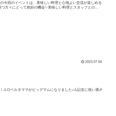
ァの今回のイベントは、美味しい料理と心地よい交流が楽しめる
つ方々にとって絶好の機会✨美味しい料理とスタッフとの...
2023.07.04
！⚠️ロベルタママがビッグマムになりました♪⚠️記念に祝い酒🎉