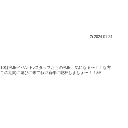
2024.01.24
1/10は私服イベント♪スタッフたちの私服、気になる〜！！な方
の期間に遊びに来てね♡新年に乾杯しましょ〜！！&#...