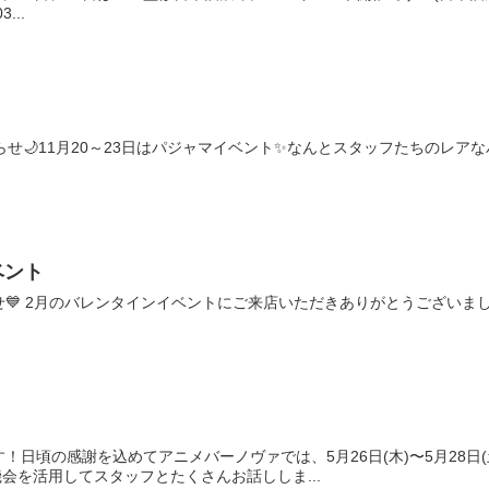
...
せ🌙11月20～23日はパジャマイベント✨なんとスタッフたちのレア
ベント
💙 2月のバレンタインイベントにご来店いただきありがとうございまし
！日頃の感謝を込めてアニメバーノヴァでは、5月26日(木)〜5月28日
会を活用してスタッフとたくさんお話ししま...