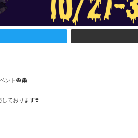
ント🎃👻
しております❣️