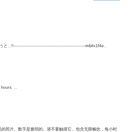
-----------------------------📣&#x1f4e...
hours. ...
员的照片。数字是脆弱的。请不要触摸它。包含无限畅饮，每小时