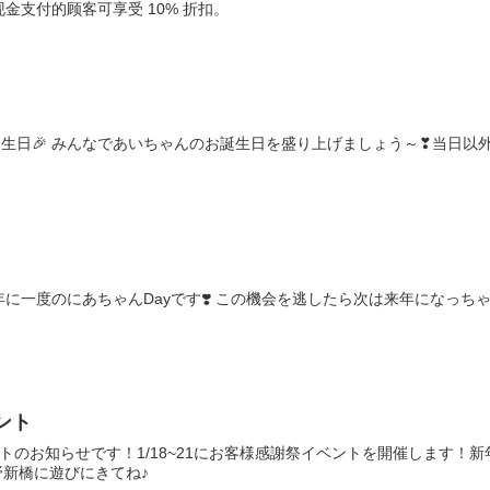
用现金支付的顾客可享受 10% 折扣。
誕生日🎉 みんなであいちゃんのお誕生日を盛り上げましょう～❣当日以外
は年に一度のにあちゃんDayです❣️ この機会を逃したら次は来年になっ
ベント
トのお知らせです！1/18~21にお客様感謝祭イベントを開催します
新橋に遊びにきてね♪