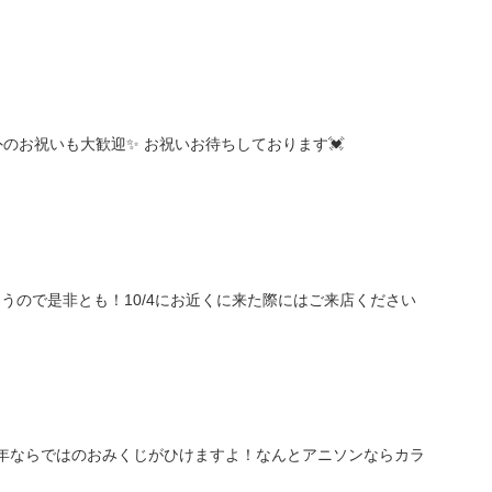
のお祝いも大歓迎✨ お祝いお待ちしております💓
ちゃうので是非とも！10/4にお近くに来た際にはご来店ください
！新年ならではのおみくじがひけますよ！なんとアニソンならカラ