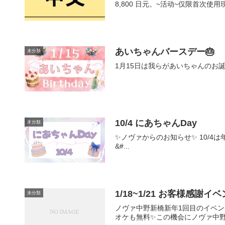
8,800 日元。~活动~仅限首次使
あいちゃんバースデー🎂
未分類
1月15日は我らがあいちゃんのお
10/4 にあちゃんDay
未分類
✨ノヴァからのお知らせ✨ 10/4
&#...
1/18~1/21 お客様感謝イ
未分類
ノヴァ中野新橋新年1回目のイベン
オケも無料✨この機会にノヴァ中野