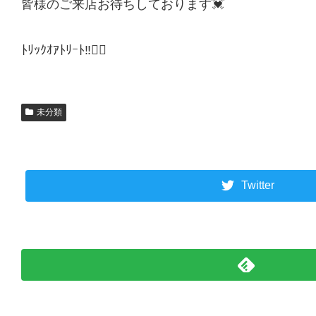
皆様のご来店お待ちしております💓
ﾄﾘｯｸｵｱﾄﾘｰﾄ‼︎🧛‍♀️
未分類
Twitter